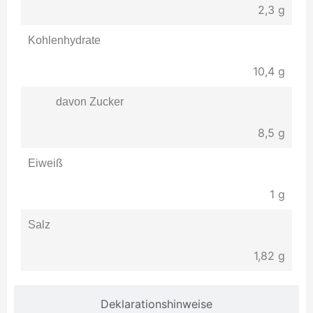
2,3
g
Kohlenhydrate
10,4
g
davon Zucker
8,5
g
Eiweiß
1
g
Salz
1,82
g
Deklarationshinweise