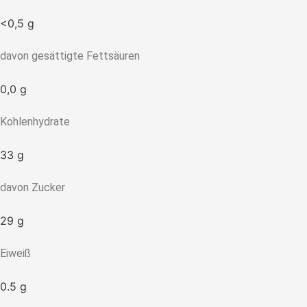
<0,5
g
davon gesättigte Fettsäuren
0,0
g
Kohlenhydrate
33
g
davon Zucker
29
g
Eiweiß
0.5
g